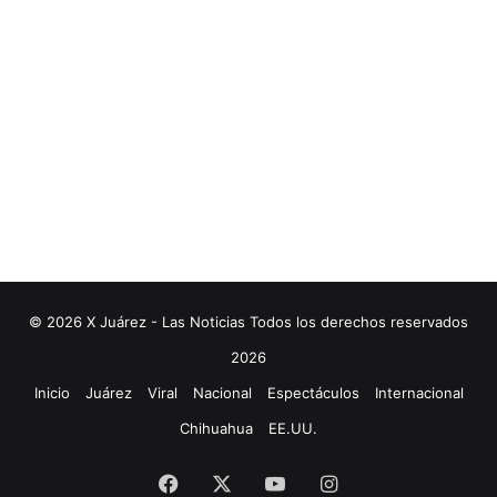
© 2026 X Juárez - Las Noticias Todos los derechos reservados
2026
Inicio
Juárez
Viral
Nacional
Espectáculos
Internacional
Chihuahua
EE.UU.
Facebook
X
YouTube
Instagram