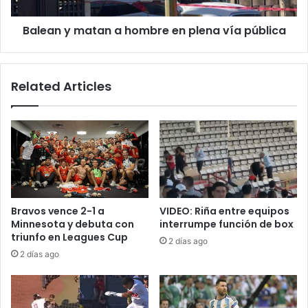
vía
pública
Balean y matan a hombre en plena vía pública
Related Articles
Bravos vence 2-1 a
VIDEO: Riña entre equipos
Minnesota y debuta con
interrumpe función de box
triunfo en Leagues Cup
2 días ago
2 días ago