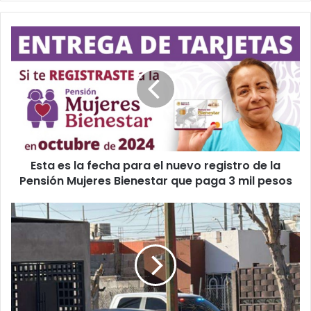
Esta
es
la
fecha
para
el
nuevo
registro
de
Esta es la fecha para el nuevo registro de la
la
Pensión
Pensión Mujeres Bienestar que paga 3 mil pesos
Mujeres
Bienestar
Balean
que
y
paga
matan
3
a
mil
hombre
pesos
en
plena