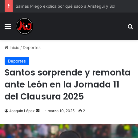
Salinas Pliego explica por qué sacó a Aristegui y Solórzano de TV Azteca
Menu
B
Inicio
/
Deportes
Deportes
Santos sorprende y remonta
ante León en la Jornada 11
del Clausura 2025
Send
Joaquín López
marzo 10, 2025
2
an
email