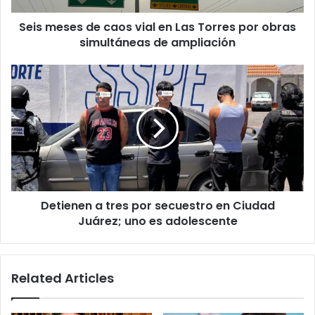
por
Seis meses de caos vial en Las Torres por obras
obras
simultáneas
simultáneas de ampliación
de
ampliación
Detienen
a
tres
por
secuestro
en
Ciudad
Juárez;
uno
Detienen a tres por secuestro en Ciudad
es
adolescente
Juárez; uno es adolescente
Related Articles