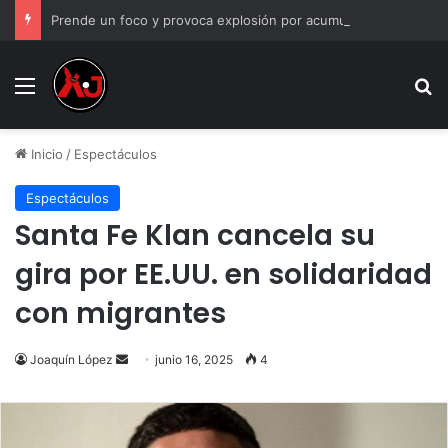
Prende un foco y provoca explosión por acumulación de gas en Juárez
Menu
B
Inicio
/
Espectáculos
Espectáculos
Santa Fe Klan cancela su
gira por EE.UU. en solidaridad
con migrantes
Send
Joaquín López
junio 16, 2025
4
an
email