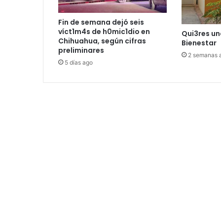
Fin de semana dejó seis
víct1m4s de h0mic1dio en
Qui3res un
Chihuahua, según cifras
Bienestar
preliminares
2 semanas 
5 días ago