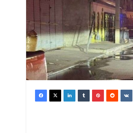
Facebook
X
LinkedIn
Tumblr
Pinterest
Reddit