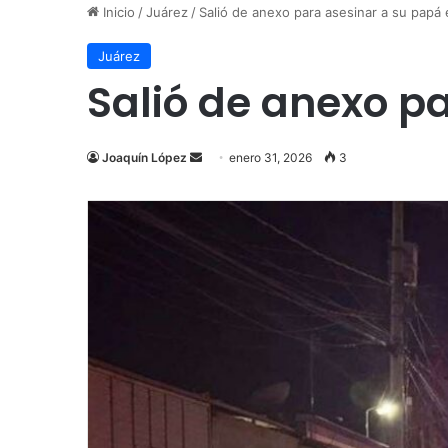
Inicio
/
Juárez
/
Salió de anexo para asesinar a su papá
Juárez
Salió de anexo p
Send
Joaquín López
enero 31, 2026
3
an
email