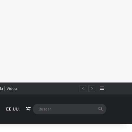
Sidebar
Random Article
Buscar
EE.UU.