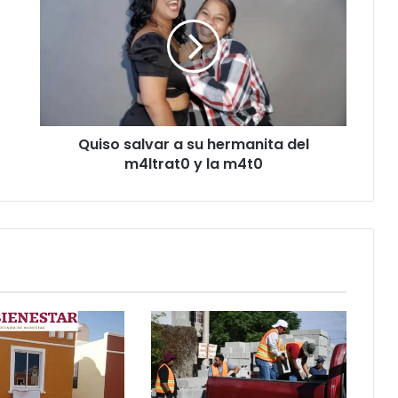
a
su
hermanita
del
m4ltrat0
y
la
Quiso salvar a su hermanita del
m4t0
m4ltrat0 y la m4t0