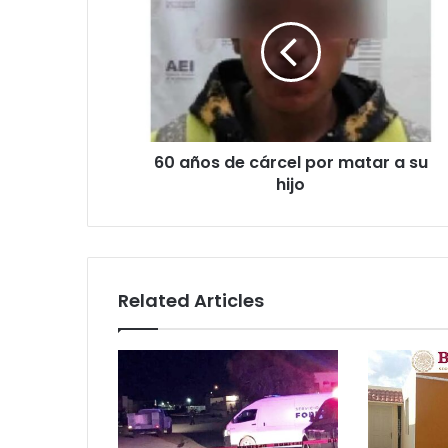
de
cárcel
por
matar
a
su
hijo
60 años de cárcel por matar a su
hijo
Related Articles