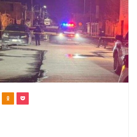
VKontakte
Odnoklassniki
Pocket