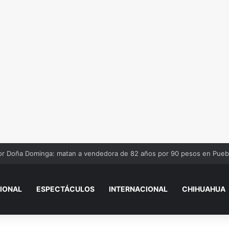
iños que piden dinero en salas de Cinépolis de Misiones
IONAL
ESPECTÁCULOS
INTERNACIONAL
CHIHUAHUA