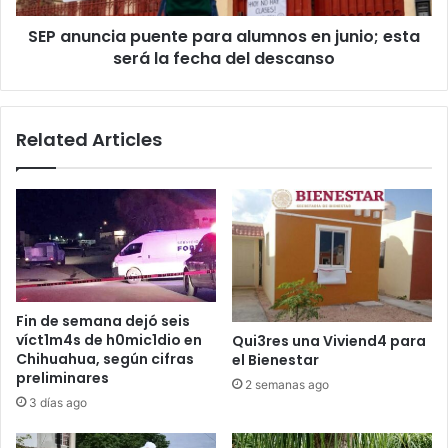
será
SEP anuncia puente para alumnos en junio; esta
la
fecha
será la fecha del descanso
del
descanso
Related Articles
Fin de semana dejó seis
víct1m4s de h0mic1dio en
Qui3res una Viviend4 para
Chihuahua, según cifras
el Bienestar
preliminares
2 semanas ago
3 días ago