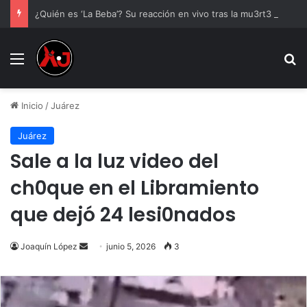
¿Quién es ‘La Beba’? Su reacción en vivo tras la mu3rt3 de César Gastélum se viraliza
Menu
B
Inicio
/
Juárez
Juárez
Sale a la luz video del
ch0que en el Libramiento
que dejó 24 lesi0nados
Send
Joaquín López
junio 5, 2026
3
an
email