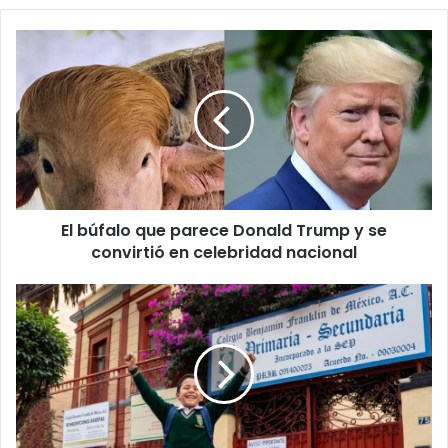
El
búfalo
que
parece
Donald
Trump
y
se
convirtió
El búfalo que parece Donald Trump y se
en
celebridad
convirtió en celebridad nacional
nacional
SEP
anuncia
puente
para
alumnos
en
junio;
esta