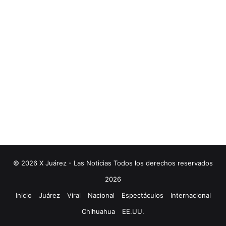
© 2026 X Juárez - Las Noticias Todos los derechos reservados
2026
Inicio
Juárez
Viral
Nacional
Espectáculos
Internacional
Chihuahua
EE.UU.