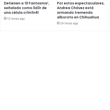
Detienen a ‘El Fantasma’,
Por estos espectaculares,
señalado como líd3r de
Andrea Chávez está
una célula cr1m1n4l
armando tremendo
alboroto en Chihuahua
13 horas ago
24 horas ago