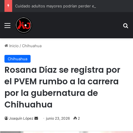
Cuidado adultos mayores podrían perder el pago de la Pensión Bienestar si incumplen estas reglas
Menu
B
Inicio
/
Chihuahua
Chihuahua
Rosana Díaz se registra por
el PVEM rumbo a la carrera
por la gubernatura de
Chihuahua
Send
Joaquín López
junio 23, 2026
2
an
email