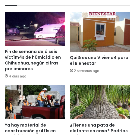
Fin de semana dejó seis
víct1m4s de h0mic1dio en
Qui3res una Viviend4 para
Chihuahua, según cifras
el Bienestar
preliminares
2 semanas ago
4 días ago
Ya hay material de
¿Tienes una pata de
construcción gr4t1s en
elefante en casa? Podrías