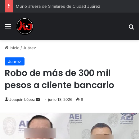
Murió afuera de Similares de Ciudad Juárez
Menu
B
Inicio
/
Juárez
Juárez
Robo de más de 300 mil
pesos a cliente bancario
Send
Joaquín López
junio 18, 2026
6
an
email