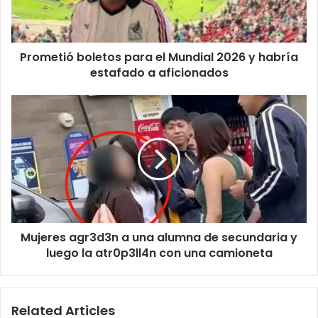
y
habría
estafado
Prometió boletos para el Mundial 2026 y habría
a
aficionados
estafado a aficionados
Mujeres
agr3d3n
a
una
alumna
de
secundaria
y
luego
Mujeres agr3d3n a una alumna de secundaria y
la
atr0p3ll4n
luego la atr0p3ll4n con una camioneta
con
una
camioneta
Related Articles