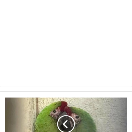
Rescatan
a
dos
guacamayas
verdes
en