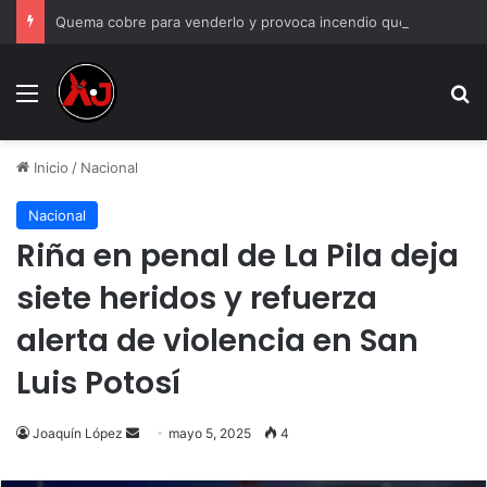
Quema cobre para venderlo y provoca incendio que consume su casa en Juárez
Menu
B
Inicio
/
Nacional
Nacional
Riña en penal de La Pila deja
siete heridos y refuerza
alerta de violencia en San
Luis Potosí
Send
Joaquín López
mayo 5, 2025
4
an
email