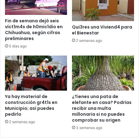
Fin de semana dejó seis
víct1m4s de h0mic1dio en
Qui3res una Viviend4 para
Chihuahua, según cifras
el Bienestar
preliminares
2 semanas ago
5 días ago
Ya hay material de
¿Tienes una pata de
construcción gr4t1s en
elefante en casa? Podrías
Municipio; así puedes
recibir una multa
pedirlo
millonaria si no puedes
comprobar su origen
2 semanas ago
3 semanas ago