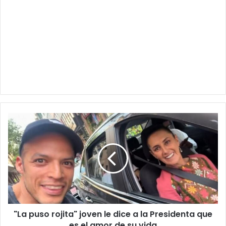
"La
puso
rojita"
joven
le
dice
a
la
Presidenta
"La puso rojita" joven le dice a la Presidenta que
que
es
es el amor de su vida