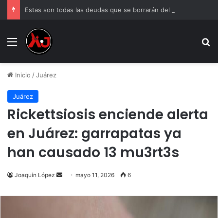
Estas son todas las deudas que se borrarán del Buró de Crédito en septiembre de 2026
Menu
B
Inicio
/
Juárez
Juárez
Rickettsiosis enciende alerta
en Juárez: garrapatas ya
han causado 13 mu3rt3s
Send
Joaquín López
mayo 11, 2026
6
an
email