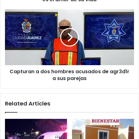
el
amor
Capturan
de
a
su
dos
vida
hombres
acusados
de
agr3d1r
a
sus
Capturan a dos hombres acusados de agr3d1r
parejas
a sus parejas
Related Articles