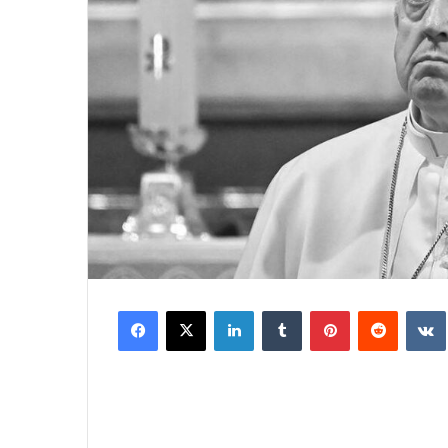
Facebook
X
LinkedIn
Tumblr
Pinterest
Reddit