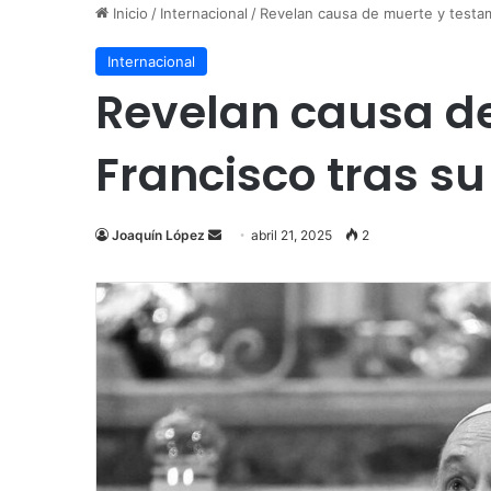
Inicio
/
Internacional
/
Revelan causa de muerte y testam
Internacional
Revelan causa d
Francisco tras su
Send
Joaquín López
abril 21, 2025
2
an
email