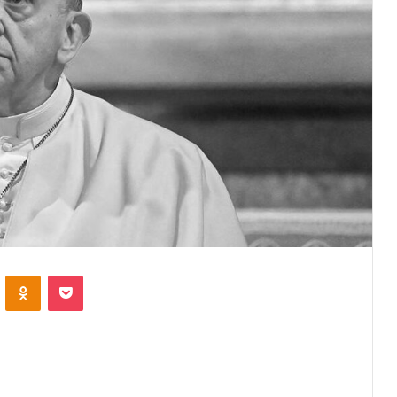
VKontakte
Odnoklassniki
Pocket