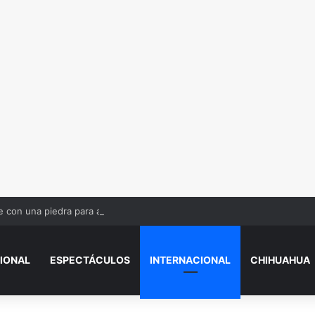
con una piedra para asaltarlo; le dan 12 años de cárcel
IONAL
ESPECTÁCULOS
INTERNACIONAL
CHIHUAHUA