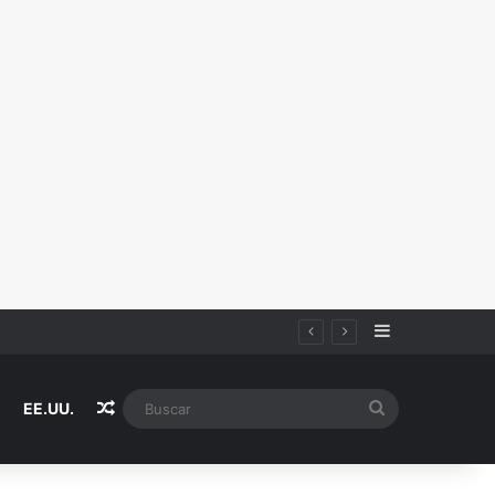
Sidebar
Random Article
Buscar
EE.UU.