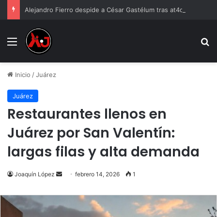
Alejandro Fierro despide a César Gastélum tras at4que en Culiacán: “Me dejaste solo”
Menu
B
Inicio
/
Juárez
Juárez
Restaurantes llenos en
Juárez por San Valentín:
largas filas y alta demanda
Send
Joaquín López
febrero 14, 2026
1
an
email