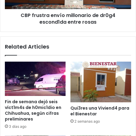
entre
rosas
CBP frustra envío millonario de dr0g4
escond1da entre rosas
Related Articles
Fin de semana dejó seis
víct1m4s de h0mic1dio en
Qui3res una Viviend4 para
Chihuahua, según cifras
el Bienestar
preliminares
2 semanas ago
3 días ago