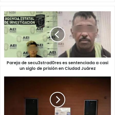
Pareja
de
secu3strad0res
es
sentenciada
a
casi
un
siglo
Pareja de secu3strad0res es sentenciada a casi
de
prisión
un siglo de prisión en Ciudad Juárez
en
Ciudad
CBP
Juárez
frustra
envío
millonario
de
dr0g4
escond1da