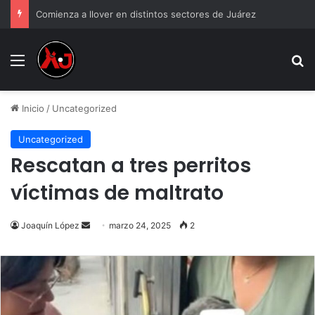
Comienza a llover en distintos sectores de Juárez
Menu
B
Inicio
/
Uncategorized
Uncategorized
Rescatan a tres perritos
víctimas de maltrato
Send
Joaquín López
marzo 24, 2025
2
an
email