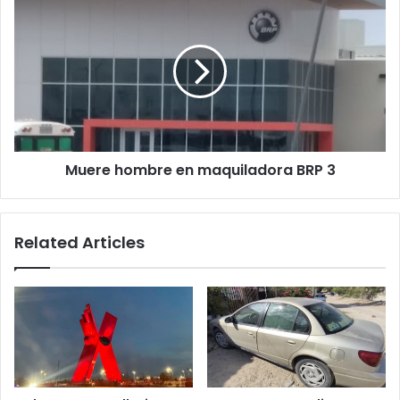
dos
hombre
en
maquiladora
BRP
3
Muere hombre en maquiladora BRP 3
Related Articles