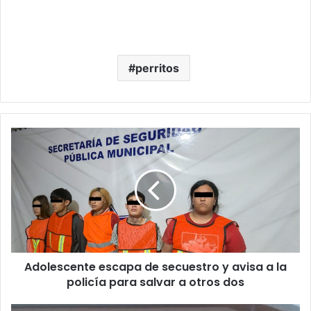
perritos
Adolescente
escapa
de
secuestro
y
avisa
a
la
policía
Adolescente escapa de secuestro y avisa a la
para
salvar
policía para salvar a otros dos
a
otros
Muere