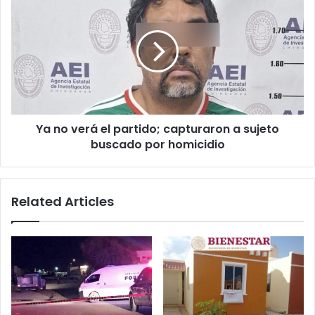
no
verá
el
partido;
capturaron
a
sujeto
buscado
Ya no verá el partido; capturaron a sujeto
por
homicidio
buscado por homicidio
Related Articles