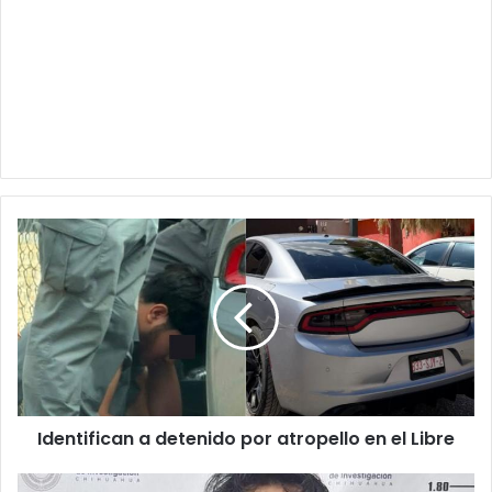
Identifican
a
detenido
por
atropello
en
el
Libre
Identifican a detenido por atropello en el Libre
Ya