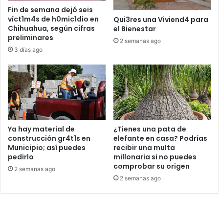
Fin de semana dejó seis
víct1m4s de h0mic1dio en
Qui3res una Viviend4 para
Chihuahua, según cifras
el Bienestar
preliminares
2 semanas ago
3 días ago
Ya hay material de
¿Tienes una pata de
construcción gr4t1s en
elefante en casa? Podrías
Municipio; así puedes
recibir una multa
pedirlo
millonaria si no puedes
comprobar su origen
2 semanas ago
2 semanas ago