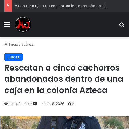
Video de mujer con comportamiento extraño en tienda y genera debate
Menu
B
Inicio
/
Juárez
Juárez
Rescatan a cinco cachorros
abandonados dentro de una
caja en la colonia Azteca
Send
Joaquín López
julio 5, 2026
2
an
email