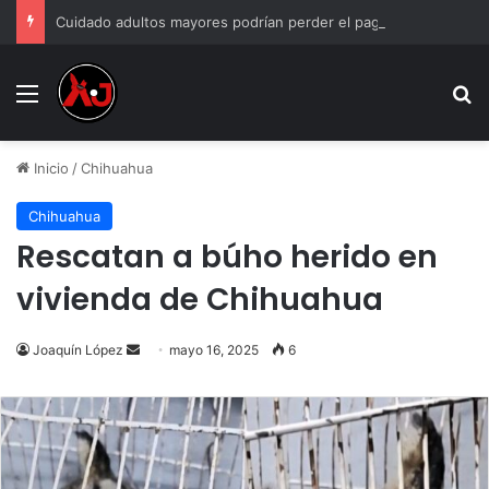
Cuidado adultos mayores podrían perder el pago de la Pensión Bienestar si incumplen estas reglas
Menu
B
Inicio
/
Chihuahua
Chihuahua
Rescatan a búho herido en
vivienda de Chihuahua
Send
Joaquín López
mayo 16, 2025
6
an
email