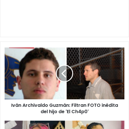
Iván
Archivaldo
Guzmán:
Filtran
FOTO
inédita
del
hijo
de
Iván Archivaldo Guzmán: Filtran FOTO inédita
'El
Ch4p0'
del hijo de 'El Ch4p0'
Rompe