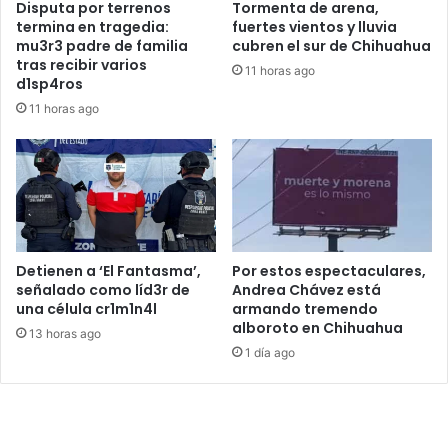
Disputa por terrenos
Tormenta de arena,
termina en tragedia:
fuertes vientos y lluvia
mu3r3 padre de familia
cubren el sur de Chihuahua
tras recibir varios
11 horas ago
d1sp4ros
11 horas ago
Detienen a ‘El Fantasma’,
Por estos espectaculares,
señalado como líd3r de
Andrea Chávez está
una célula cr1m1n4l
armando tremendo
alboroto en Chihuahua
13 horas ago
1 día ago