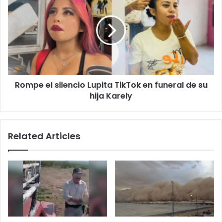
el
silencio
Lupita
TikTok
en
funeral
de
su
Rompe el silencio Lupita TikTok en funeral de su
hija
Karely
hija Karely
Related Articles