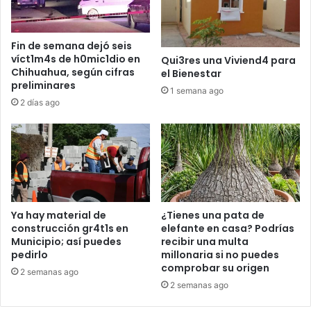
s
%
u
a
m
l
Fin de semana dejó seis
e
a
víct1m4s de h0mic1dio en
Qui3res una Viviend4 para
f
g
Chihuahua, según cifras
el Bienestar
i
u
preliminares
1 semana ago
g
a
2 días ago
u
p
r
a
a
r
e
a
n
2
b
0
i
2
k
6
Ya hay material de
¿Tienes una pata de
i
construcción gr4t1s en
elefante en casa? Podrías
Municipio; así puedes
recibir una multa
n
pedirlo
millonaria si no puedes
i
comprobar su origen
:
2 semanas ago
“
2 semanas ago
¿