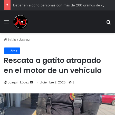
Detienen a ocho personas con más de 200 gramos de cristal en Ciudad Juárez
Menu
B
Inicio
/
Juárez
Juárez
Rescata a gatito atrapado
en el motor de un vehículo
Joaquín López
Send
diciembre 2, 2025
3
an
email