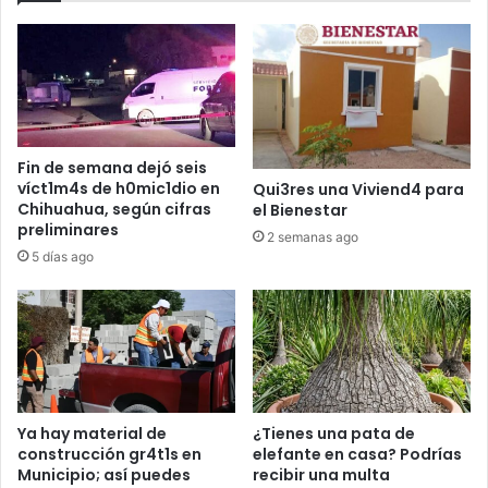
Fin de semana dejó seis
víct1m4s de h0mic1dio en
Qui3res una Viviend4 para
Chihuahua, según cifras
el Bienestar
preliminares
2 semanas ago
5 días ago
Ya hay material de
¿Tienes una pata de
construcción gr4t1s en
elefante en casa? Podrías
Municipio; así puedes
recibir una multa