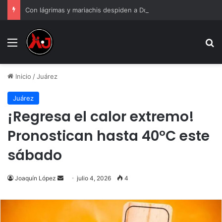
Con lágrimas y mariachis despiden a Doña Dominga, abuelita asesinada por 90 pesos
Menu
B
Inicio
/
Juárez
Juárez
¡Regresa el calor extremo!
Pronostican hasta 40°C este
sábado
Send
Joaquín López
julio 4, 2026
4
an
email