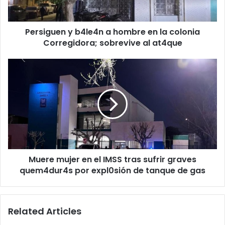
colonia
Corregidora;
Persiguen y b4le4n a hombre en la colonia
sobrevive
al
Corregidora; sobrevive al at4que
at4que
Muere
mujer
en
el
IMSS
tras
sufrir
graves
quem4dur4s
Muere mujer en el IMSS tras sufrir graves
por
expl0sión
quem4dur4s por expl0sión de tanque de gas
de
tanque
de
Related Articles
gas