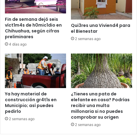
Fin de semana dejó seis
víct1m4s de h0mic1dio en
Qui3res una Viviend4 para
Chihuahua, según cifras
el Bienestar
preliminares
2 semanas ago
4 días ago
Ya hay material de
¿Tienes una pata de
construcción gr4t1s en
elefante en casa? Podrías
Municipio; así puedes
recibir una multa
pedirlo
millonaria si no puedes
comprobar su origen
2 semanas ago
2 semanas ago