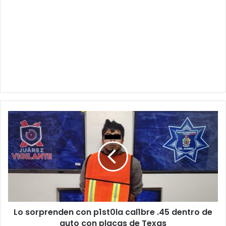
Lo
sorprenden
con
p1st0la
cal1bre
.45
dentro
de
auto
Lo sorprenden con p1st0la cal1bre .45 dentro de
con
placas
auto con placas de Texas