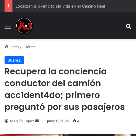
Localizan a jovencito sin vida en el Camino Real
Menu
B
Inicio
/
Juárez
Juárez
Recupera la conciencia
conductor del camión
acc1dent4do; primero
preguntó por sus pasajeros
Send
Joaquín López
junio 6, 2026
4
an
email