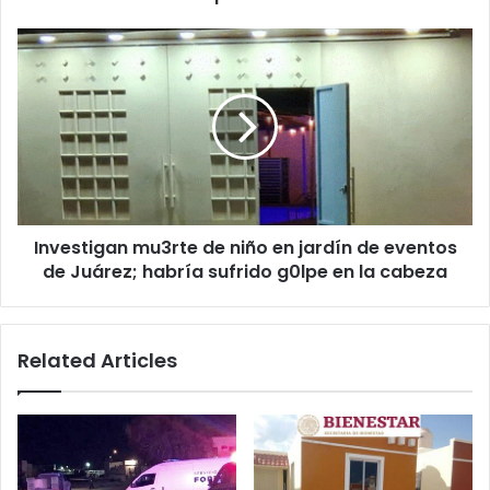
de
Texas
Investigan
mu3rte
de
niño
en
jardín
de
eventos
de
Investigan mu3rte de niño en jardín de eventos
Juárez;
habría
de Juárez; habría sufrido g0lpe en la cabeza
sufrido
g0lpe
en
Related Articles
la
cabeza