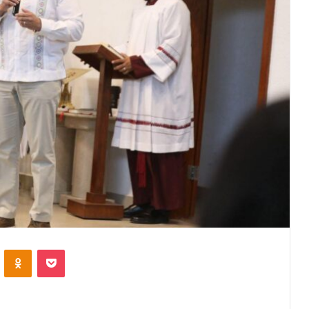
VKontakte
Odnoklassniki
Pocket