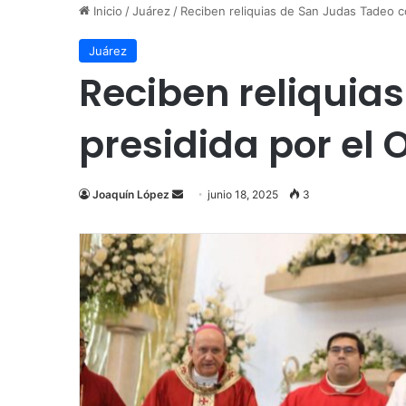
Inicio
/
Juárez
/
Reciben reliquias de San Judas Tadeo c
Juárez
Reciben reliquia
presidida por el
Send
Joaquín López
junio 18, 2025
3
an
email