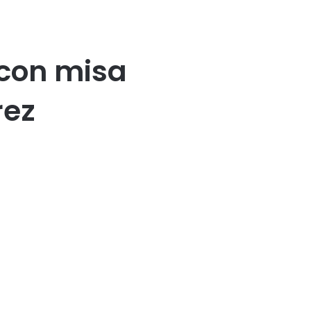
 con misa
rez