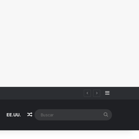
Sidebar
Random Article
Buscar
EE.UU.