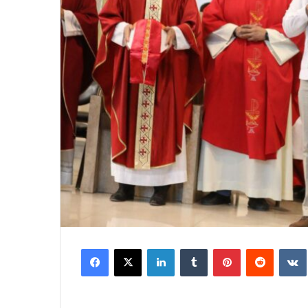
Facebook
X
LinkedIn
Tumblr
Pinterest
Reddit