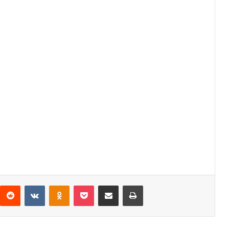
interest
Reddit
VKontakte
Odnoklassniki
Pocket
Share via Email
Print