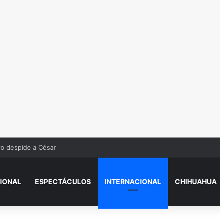
ro despide a César Gastélum tras at4que en Culiacán: “Me dejaste solo”
IONAL
ESPECTÁCULOS
INTERNACIONAL
CHIHUAHUA