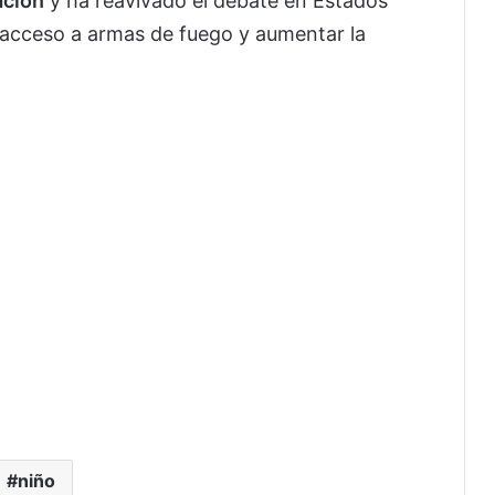
ación
y ha reavivado el debate en Estados
l acceso a armas de fuego y aumentar la
niño