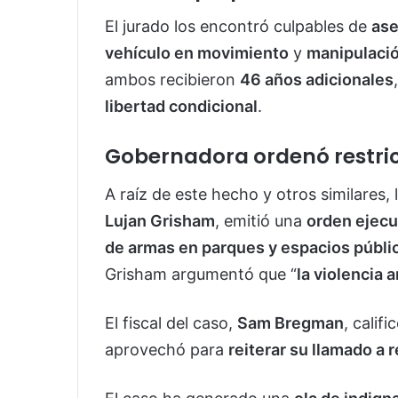
El jurado los encontró culpables de
ase
vehículo en movimiento
y
manipulaci
ambos recibieron
46 años adicionales
libertad condicional
.
Gobernadora ordenó restric
A raíz de este hecho y otros similare
Lujan Grisham
, emitió una
orden ejecu
de armas en parques y espacios públi
Grisham argumentó que “
la violencia
El fiscal del caso,
Sam Bregman
, calif
aprovechó para
reiterar su llamado a 