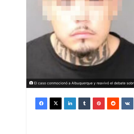
El caso conmocionó a Albuquerque y reavivó el debate sobre
Facebook
X
LinkedIn
Tumblr
Pinterest
Reddit