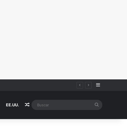
Sidebar
Random Article
Buscar
EE.UU.