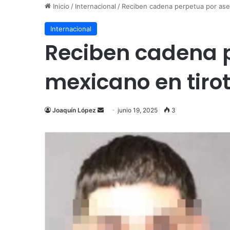
Inicio
/
Internacional
/
Reciben cadena perpetua por ase
Internacional
Reciben cadena p
mexicano en tiro
Send
Joaquín López
junio 19, 2025
3
an
email