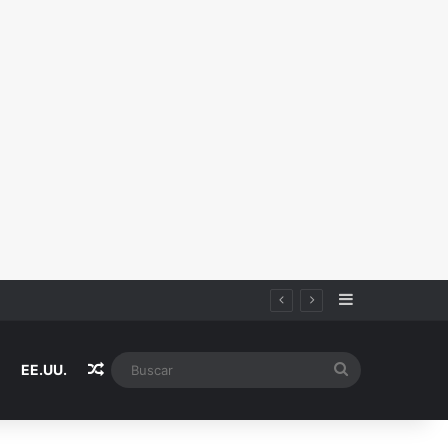
Sidebar
Random Article
Buscar
EE.UU.