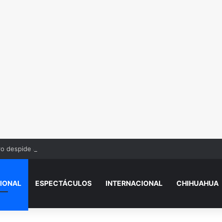
ro despide a César Gastélum tras at4que en Culiacán: “Me dejaste solo”
IONAL
ESPECTÁCULOS
INTERNACIONAL
CHIHUAHUA