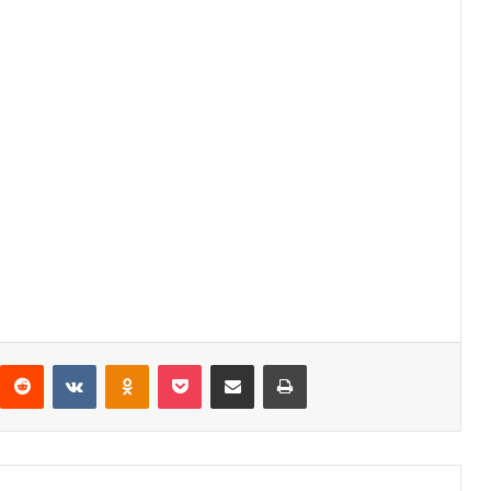
interest
Reddit
VKontakte
Odnoklassniki
Pocket
Share via Email
Print