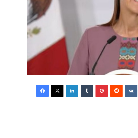
Facebook
X
LinkedIn
Tumblr
Pinterest
Reddit