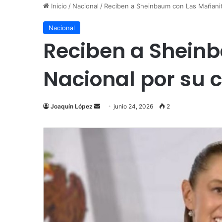
Inicio
/
Nacional
/
Reciben a Sheinbaum con Las Mañanit
Nacional
Reciben a Sheinb
Nacional por su
Send
Joaquín López
junio 24, 2026
2
an
email