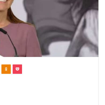
VKontakte
Odnoklassniki
Pocket