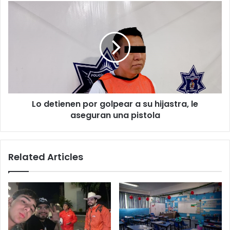
medidores
Lo
detienen
por
golpear
a
su
hijastra,
le
aseguran
Lo detienen por golpear a su hijastra, le
una
pistola
aseguran una pistola
Related Articles