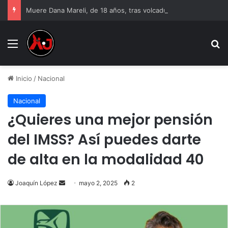
Muere Dana Mareli, de 18 años, tras volcadura en Ciudad Juárez
Menu
B
Inicio
/
Nacional
Nacional
¿Quieres una mejor pensión
del IMSS? Así puedes darte
de alta en la modalidad 40
Send
Joaquín López
mayo 2, 2025
2
an
email