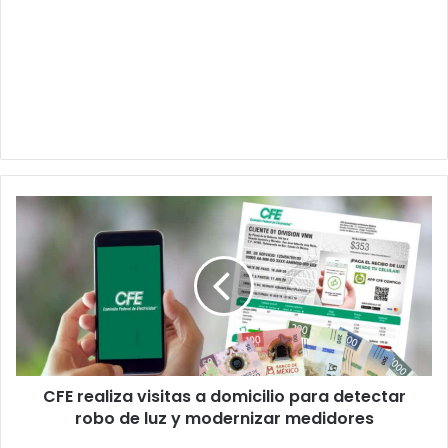
CFE
realiza
visitas
a
domicilio
para
detectar
robo
de
CFE realiza visitas a domicilio para detectar
luz
y
robo de luz y modernizar medidores
modernizar