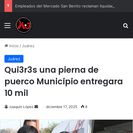
Empleados del Mercado San Benito reclaman liquidación tras cierre
Menu
B
Inicio
/
Juárez
Juárez
Qui3r3s una pierna de
puerco Municipio entregara
10 mil
Send
Joaquín López
diciembre 17, 2025
8
an
email