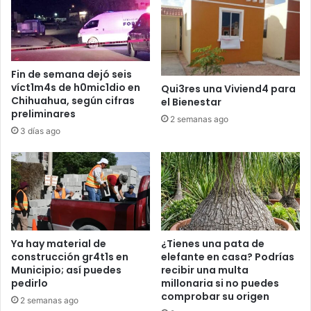
Fin de semana dejó seis
víct1m4s de h0mic1dio en
Qui3res una Viviend4 para
Chihuahua, según cifras
el Bienestar
preliminares
2 semanas ago
3 días ago
Ya hay material de
¿Tienes una pata de
construcción gr4t1s en
elefante en casa? Podrías
Municipio; así puedes
recibir una multa
pedirlo
millonaria si no puedes
comprobar su origen
2 semanas ago