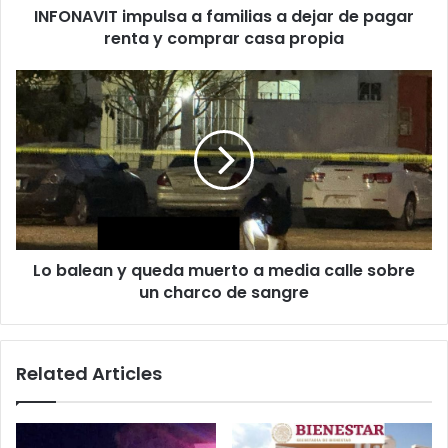
INFONAVIT impulsa a familias a dejar de pagar
y
comprar
renta y comprar casa propia
casa
propia
Lo
balean
y
queda
muerto
a
media
calle
sobre
Lo balean y queda muerto a media calle sobre
un
charco
un charco de sangre
de
sangre
Related Articles