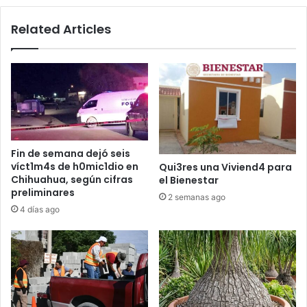
Related Articles
Fin de semana dejó seis
víct1m4s de h0mic1dio en
Qui3res una Viviend4 para
Chihuahua, según cifras
el Bienestar
preliminares
2 semanas ago
4 días ago