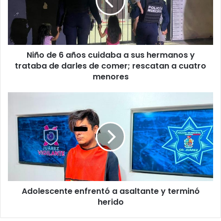
cuidaba
a
sus
hermanos
y
Niño de 6 años cuidaba a sus hermanos y
trataba
de
trataba de darles de comer; rescatan a cuatro
darles
menores
de
comer;
Adolescente
rescatan
enfrentó
a
a
cuatro
asaltante
menores
y
terminó
herido
Adolescente enfrentó a asaltante y terminó
herido