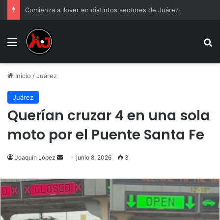
Comienza a llover en distintos sectores de Juárez
Menu
B
Inicio
/
Juárez
Juárez
Querían cruzar 4 en una sola
moto por el Puente Santa Fe
Send
Joaquín López
junio 8, 2026
3
an
email