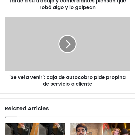
tarde a su trabajo y comerciantes piensan que
comerciantes
robó algo y lo golpean
piensan
que
'Se
robó
veía
algo
venir';
y
caja
lo
de
golpean
autocobro
pide
propina
de
'Se veía venir'; caja de autocobro pide propina
servicio
a
de servicio a cliente
cliente
Related Articles