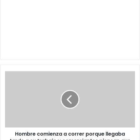
Hombre
comienza
a
correr
porque
llegaba
tarde
a
su
Hombre comienza a correr porque llegaba
trabajo
y