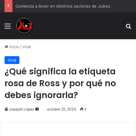
Comienza a llover en distintos sectores de Juárez
Menu
B
Inicio
/
Viral
Viral
¿Qué significa la etiqueta
rosa de Ross y por qué no
debes ignorarla?
Send
Joaquín López
octubre 25, 2023
2
an
email