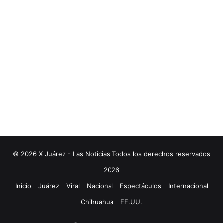
© 2026 X Juárez - Las Noticias Todos los derechos reservados
2026
Inicio
Juárez
Viral
Nacional
Espectáculos
Internacional
Chihuahua
EE.UU.