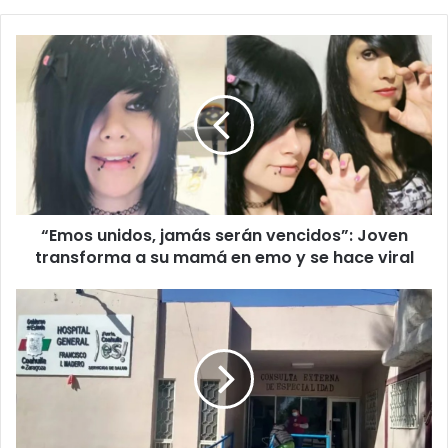
“Emos
unidos,
jamás
serán
vencidos”:
Joven
transforma
a
su
“Emos unidos, jamás serán vencidos”: Joven
mamá
en
transforma a su mamá en emo y se hace viral
emo
y
Niña
se
de
hace
2
viral
años
muere
ahogada
tras
atragantarse