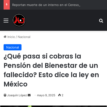
Reportan muerte de un interno en el Cereso Norte de Ciudad Juárez
Menu
B
Inicio
/
Nacional
Nacional
¿Qué pasa si cobras la
Pensión del Bienestar de un
fallecido? Esto dice la ley en
México
Send
Joaquín López
mayo 9, 2025
2
an
email