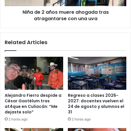
con
Niña de 2 años muere ahogada tras
una
uva
atragantarse con una uva
Related Articles
Alejandro Fierro despide a
Regreso a clases 2026-
César Gastélum tras
2027: docentes vuelven el
at4que en Culiacán: “Me
24 de agosto y alumnos el
dejaste solo”
31
2 horas ago
2 horas ago