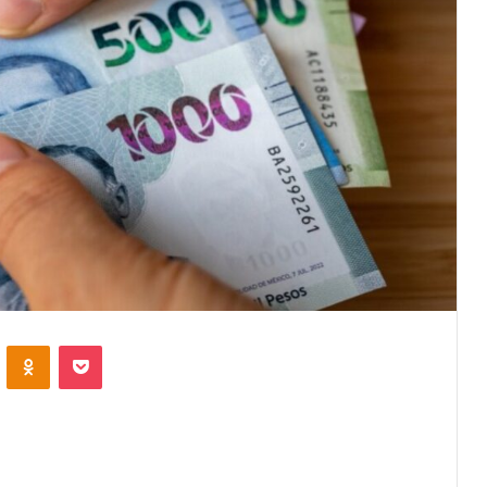
VKontakte
Odnoklassniki
Pocket