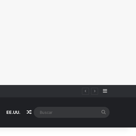
Sidebar
Random Article
Buscar
EE.UU.