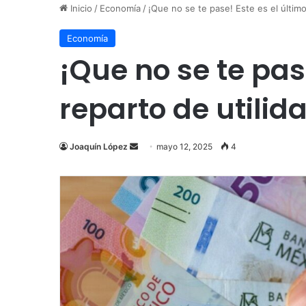
Inicio
/
Economía
/
¡Que no se te pase! Este es el último
Economía
¡Que no se te pase
reparto de utilid
Send
Joaquín López
mayo 12, 2025
4
an
email