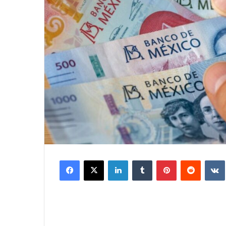
Facebook
X
LinkedIn
Tumblr
Pinterest
Reddit