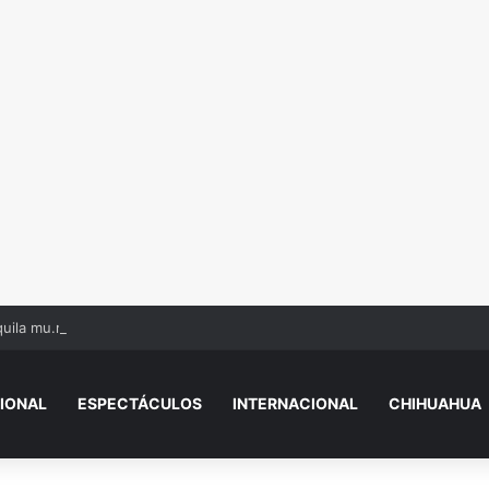
uila mu.rió aplastado por máquinas
IONAL
ESPECTÁCULOS
INTERNACIONAL
CHIHUAHUA