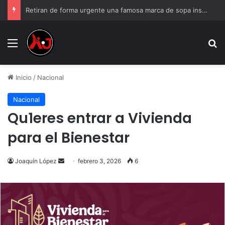
Retiran de forma urgente una famosa marca de sopa instantánea; podría causar reacciones mortales
Menu
B
Inicio
/
Nacional
Nacional
Qu1eres entrar a Vivienda
para el Bienestar
Send
Joaquín López
febrero 3, 2026
6
an
email