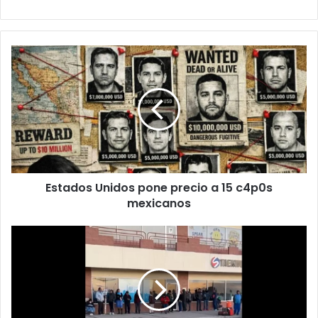
Estados
Unidos
pone
precio
a
15
c4p0s
mexicanos
Estados Unidos pone precio a 15 c4p0s
mexicanos
Arranca
febrero
con
largas
filas
para