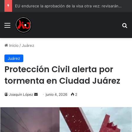
EU endurece la aprobación de la visa otra vez: revisarán las redes sociales a mexicanos
Menu
B
Inicio
/
Juárez
Juárez
Protección Civil alerta por
tormenta en Ciudad Juárez
Send
Joaquín López
junio 4, 2026
2
an
email