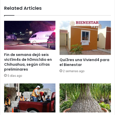
mil
Related Articles
p3sos
Fin de semana dejó seis
víct1m4s de h0mic1dio en
Qui3res una Viviend4 para
Chihuahua, según cifras
el Bienestar
preliminares
2 semanas ago
5 días ago