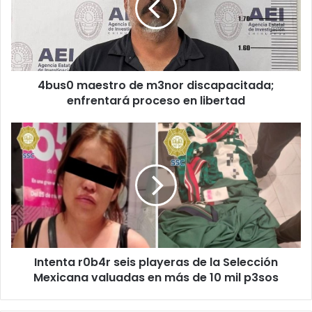
discapacitada;
enfrentará
proceso
en
libertad
4bus0 maestro de m3nor discapacitada;
enfrentará proceso en libertad
Intenta
r0b4r
seis
playeras
de
la
Selección
Mexicana
valuadas
Intenta r0b4r seis playeras de la Selección
en
más
Mexicana valuadas en más de 10 mil p3sos
de
10