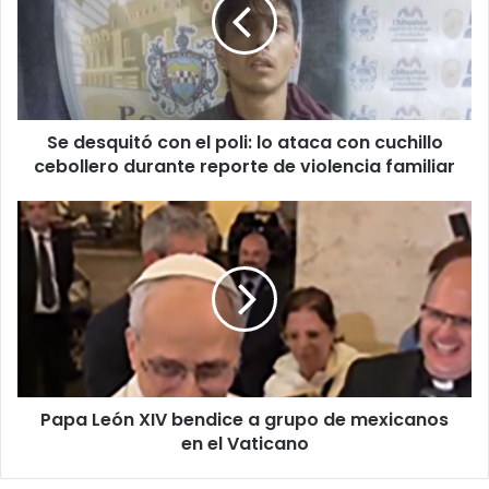
el
poli:
lo
ataca
con
cuchillo
Se desquitó con el poli: lo ataca con cuchillo
cebollero
durante
cebollero durante reporte de violencia familiar
reporte
de
Papa
violencia
León
familiar
XIV
bendice
a
grupo
de
mexicanos
en
Papa León XIV bendice a grupo de mexicanos
el
Vaticano
en el Vaticano