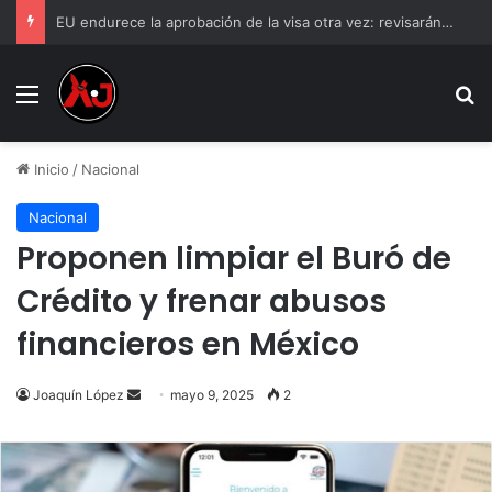
EU endurece la aprobación de la visa otra vez: revisarán las redes sociales a mexicanos
Menu
B
Inicio
/
Nacional
Nacional
Proponen limpiar el Buró de
Crédito y frenar abusos
financieros en México
Send
Joaquín López
mayo 9, 2025
2
an
email