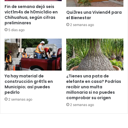
Fin de semana dejó seis
víct1m4s de h0mic1dio en
Qui3res una Viviend4 para
Chihuahua, según cifras
el Bienestar
preliminares
2 semanas ago
5 días ago
Ya hay material de
¿Tienes una pata de
construcción gr4t1s en
elefante en casa? Podrías
Municipio; así puedes
recibir una multa
pedirlo
millonaria si no puedes
comprobar su origen
2 semanas ago
2 semanas ago