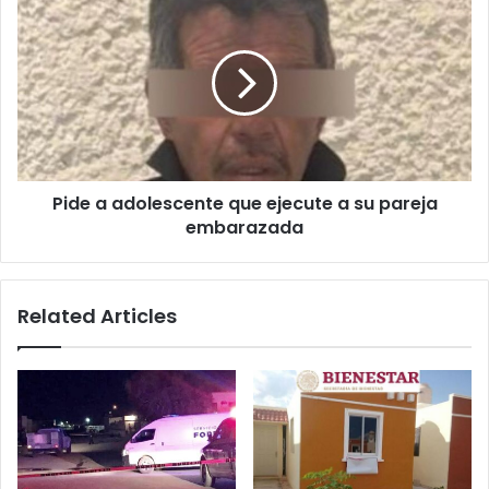
una
a
infidelidad
adolescente
que
ejecute
a
su
pareja
embarazada
Pide a adolescente que ejecute a su pareja
embarazada
Related Articles