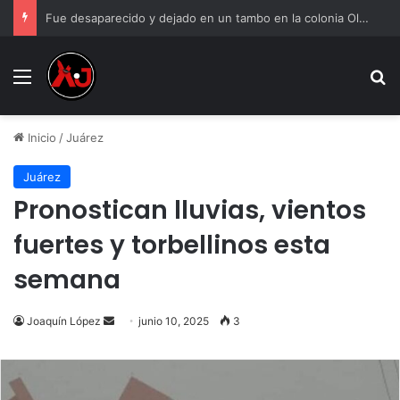
Fue desaparecido y dejado en un tambo en la colonia Olivia Espinoza
Menu
B
Inicio
/
Juárez
Juárez
Pronostican lluvias, vientos
fuertes y torbellinos esta
semana
Send
Joaquín López
junio 10, 2025
3
an
email