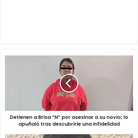
Detienen
a
Brisa
“N”
por
asesinar
a
su
novio;
Detienen a Brisa “N” por asesinar a su novio; lo
lo
apuñaló
apuñaló tras descubrirle una infidelidad
tras
descubrirle
Pide