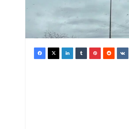
Facebook
X
LinkedIn
Tumblr
Pinterest
Reddit