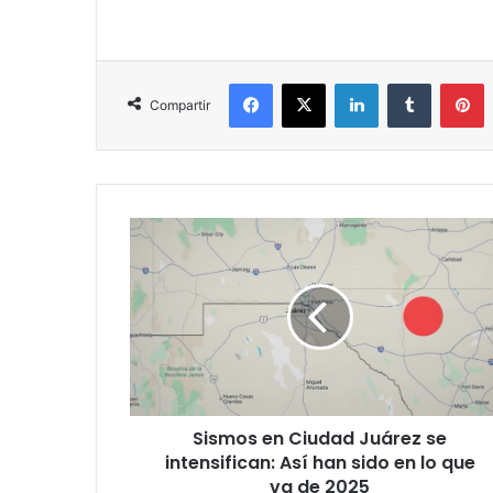
Facebook
X
LinkedIn
Tumblr
P
Compartir
Sismos
en
Ciudad
Juárez
se
intensifican:
Así
han
sido
Sismos en Ciudad Juárez se
en
lo
intensifican: Así han sido en lo que
que
va de 2025