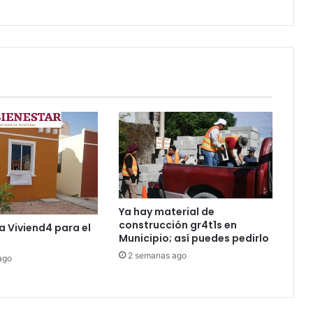
las
Torres
Ya hay material de
construcción gr4t1s en
a Viviend4 para el
Municipio; así puedes pedirlo
2 semanas ago
ago