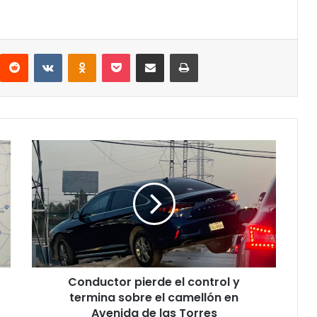
interest
Reddit
VKontakte
Odnoklassniki
Pocket
Share via Email
Print
Conductor
pierde
el
control
y
termina
sobre
el
camellón
Conductor pierde el control y
en
Avenida
termina sobre el camellón en
de
Avenida de las Torres