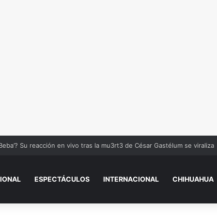
Beba’? Su reacción en vivo tras la mu3rt3 de César Gastélum se viraliza
IONAL
ESPECTÁCULOS
INTERNACIONAL
CHIHUAHUA