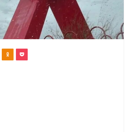
VKontakte
Odnoklassniki
Pocket