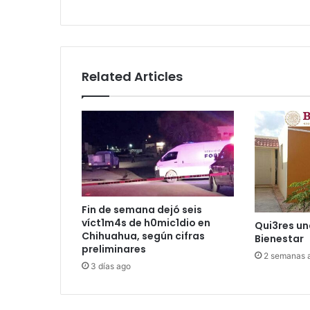
va
de
2025
Related Articles
Fin de semana dejó seis
víct1m4s de h0mic1dio en
Qui3res un
Chihuahua, según cifras
Bienestar
preliminares
2 semanas 
3 días ago