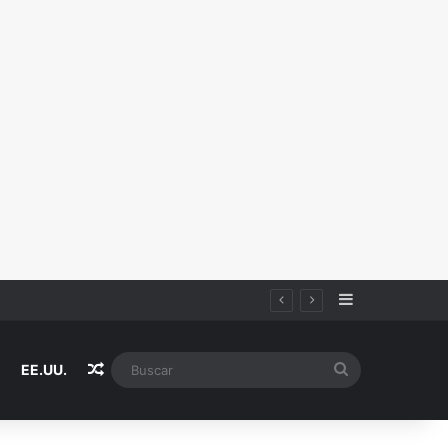
Sidebar
Random Article
Buscar
EE.UU.