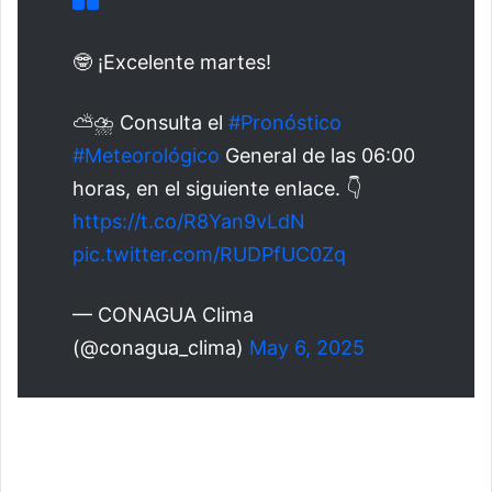
🤓 ¡Excelente martes!
⛅️⛈️ Consulta el
#Pronóstico
#Meteorológico
General de las 06:00
horas, en el siguiente enlace. 👇
https://t.co/R8Yan9vLdN
pic.twitter.com/RUDPfUC0Zq
— CONAGUA Clima
(@conagua_clima)
May 6, 2025