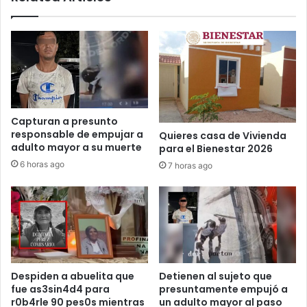
Ciudad
Acuña,
Coahuila
Capturan a presunto
responsable de empujar a
Quieres casa de Vivienda
adulto mayor a su muerte
para el Bienestar 2026
6 horas ago
7 horas ago
Despiden a abuelita que
Detienen al sujeto que
fue as3sin4d4 para
presuntamente empujó a
r0b4rle 90 pes0s mientras
un adulto mayor al paso