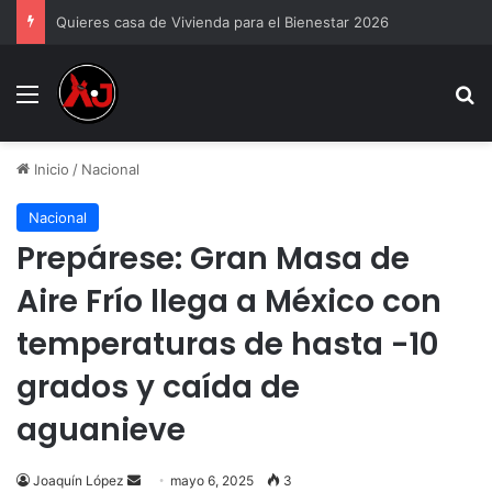
Quieres casa de Vivienda para el Bienestar 2026
Menu
B
Inicio
/
Nacional
Nacional
Prepárese: Gran Masa de
Aire Frío llega a México con
temperaturas de hasta -10
grados y caída de
aguanieve
Send
Joaquín López
mayo 6, 2025
3