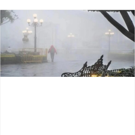
an
email