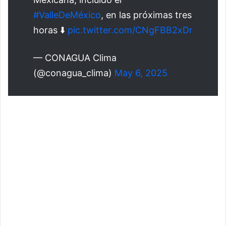
#ValleDeMéxico
, en las próximas tres
horas ⬇️
pic.twitter.com/CNgFBB2xDr
— CONAGUA Clima
(@conagua_clima)
May 6, 2025