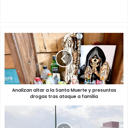
Analizan
altar
a
la
Santa
Muerte
y
presuntas
drogas
Analizan altar a la Santa Muerte y presuntas
tras
ataque
drogas tras ataque a familia
a
familia
Ya
te
puedes
r3gistr4r