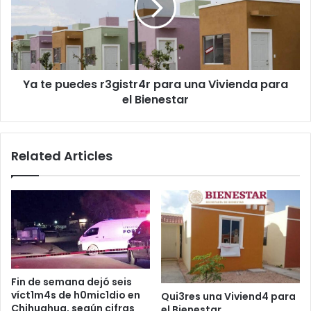
para
una
Vivienda
para
el
Ya te puedes r3gistr4r para una Vivienda para
Bienestar
el Bienestar
Related Articles
Fin de semana dejó seis
víct1m4s de h0mic1dio en
Qui3res una Viviend4 para
Chihuahua, según cifras
el Bienestar