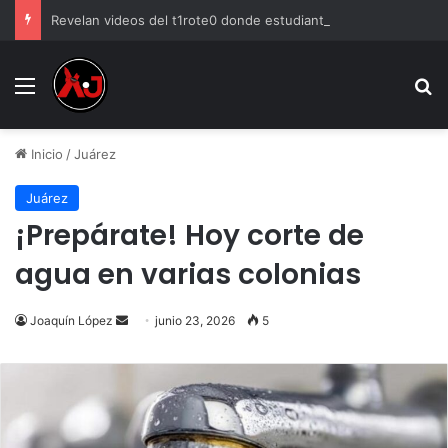
Revelan videos del t1rote0 donde estudiante as3sinó a 5 profesores en Tailandia
Menu
B
Inicio
/
Juárez
Juárez
¡Prepárate! Hoy corte de
agua en varias colonias
Send
Joaquín López
junio 23, 2026
5
an
email