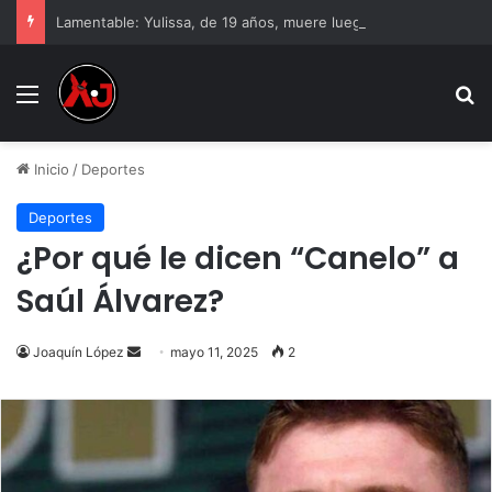
Lamentable: Yulissa, de 19 años, muere luego de haberse aplicado uñas
Menu
B
Inicio
/
Deportes
Deportes
¿Por qué le dicen “Canelo” a
Saúl Álvarez?
Send
Joaquín López
mayo 11, 2025
2
an
email