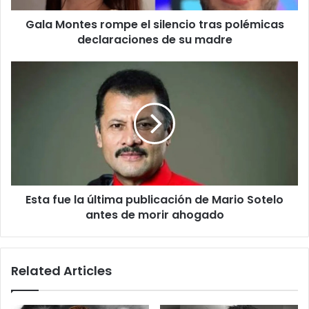
de
Gala Montes rompe el silencio tras polémicas
su
madre
declaraciones de su madre
Esta
fue
la
última
publicación
de
Mario
Sotelo
antes
Esta fue la última publicación de Mario Sotelo
de
morir
antes de morir ahogado
ahogado
Related Articles