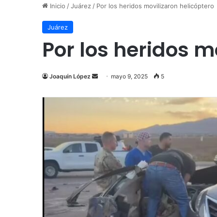
Inicio
/
Juárez
/
Por los heridos movilizaron helicóptero
Juárez
Por los heridos m
Send
Joaquín López
mayo 9, 2025
5
an
email