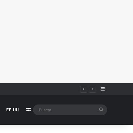
Sidebar
Random Article
Buscar
EE.UU.