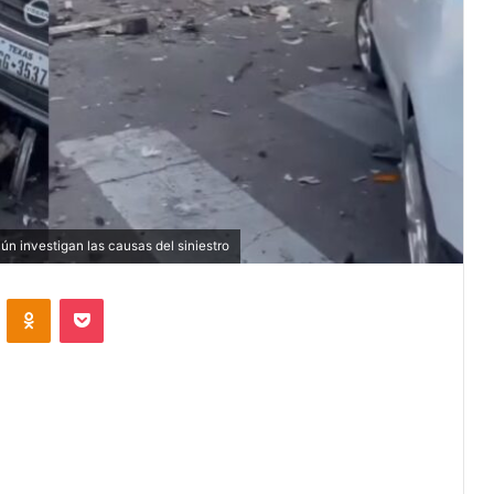
ún investigan las causas del siniestro
VKontakte
Odnoklassniki
Pocket