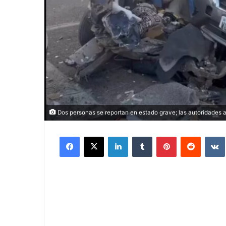
Dos personas se reportan en estado grave; las autoridades a
Facebook
X
LinkedIn
Tumblr
Pinterest
Reddit