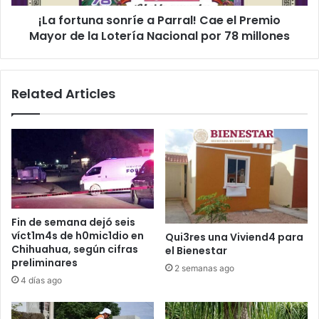
Mayor
¡La fortuna sonríe a Parral! Cae el Premio
de
la
Mayor de la Lotería Nacional por 78 millones
Lotería
Nacional
por
Related Articles
78
millones
Fin de semana dejó seis
víct1m4s de h0mic1dio en
Qui3res una Viviend4 para
Chihuahua, según cifras
el Bienestar
preliminares
2 semanas ago
4 días ago