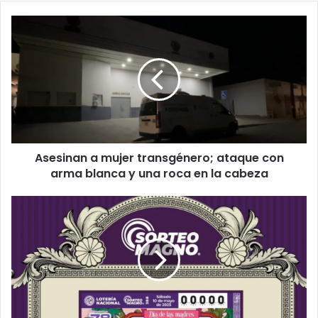
Asesinan
a
mujer
transgénero;
ataque
con
arma
blanca
y
Asesinan a mujer transgénero; ataque con
una
roca
arma blanca y una roca en la cabeza
en
la
¡La
cabeza
fortuna
sonríe
a
Parral!
Cae
el
Premio