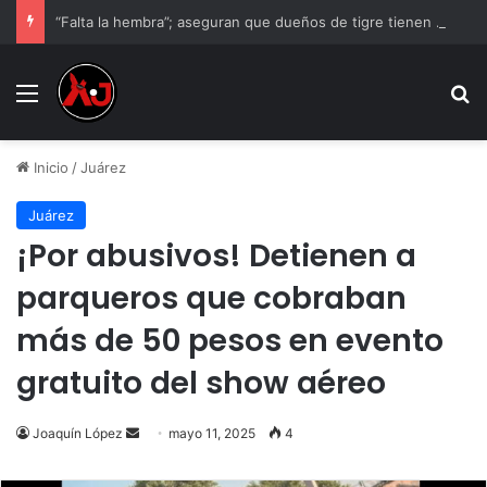
“Falta la hembra”; aseguran que dueños de tigre tienen otro ejemplar
Menu
B
Inicio
/
Juárez
Juárez
¡Por abusivos! Detienen a
parqueros que cobraban
más de 50 pesos en evento
gratuito del show aéreo
Send
Joaquín López
mayo 11, 2025
4
an
email