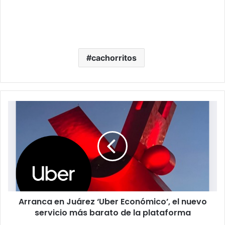
cachorritos
Arranca
en
Juárez
‘Uber
Económico’,
el
nuevo
servicio
más
Arranca en Juárez ‘Uber Económico’, el nuevo
barato
de
servicio más barato de la plataforma
la