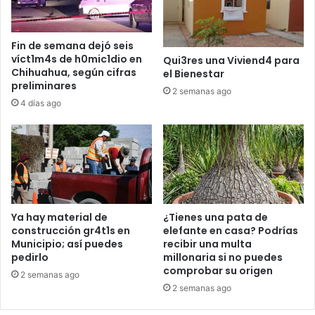
Fin de semana dejó seis
víct1m4s de h0mic1dio en
Qui3res una Viviend4 para
Chihuahua, según cifras
el Bienestar
preliminares
2 semanas ago
4 días ago
Ya hay material de
¿Tienes una pata de
construcción gr4t1s en
elefante en casa? Podrías
Municipio; así puedes
recibir una multa
pedirlo
millonaria si no puedes
comprobar su origen
2 semanas ago
2 semanas ago