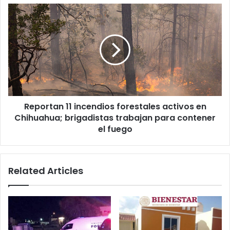
plataforma
Reportan
11
incendios
forestales
activos
en
Chihuahua;
brigadistas
trabajan
Reportan 11 incendios forestales activos en
para
contener
Chihuahua; brigadistas trabajan para contener
el
el fuego
fuego
Related Articles