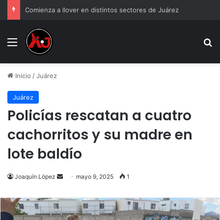
Comienza a llover en distintos sectores de Juárez
Menu
B
Inicio
/
Juárez
Juárez
Policías rescatan a cuatro
cachorritos y su madre en
lote baldío
Send
Joaquín López
mayo 9, 2025
1
an
email