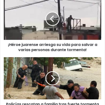
juarense
arriesga
su
vida
para
salvar
a
varias
¡Héroe juarense arriesga su vida para salvar a
personas
durante
varias personas durante tormenta!
tormenta!
Policías
rescatan
a
familia
tras
fuerte
tormenta
en
Juárez
Policías rescatan a familia tras fuerte tormenta