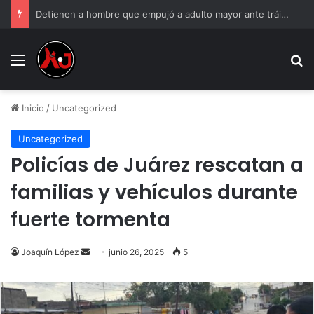
Detienen a hombre que empujó a adulto mayor ante tráiler
Menu
B
Inicio
/
Uncategorized
Uncategorized
Policías de Juárez rescatan a
familias y vehículos durante
fuerte tormenta
Send
Joaquín López
junio 26, 2025
5
an
email