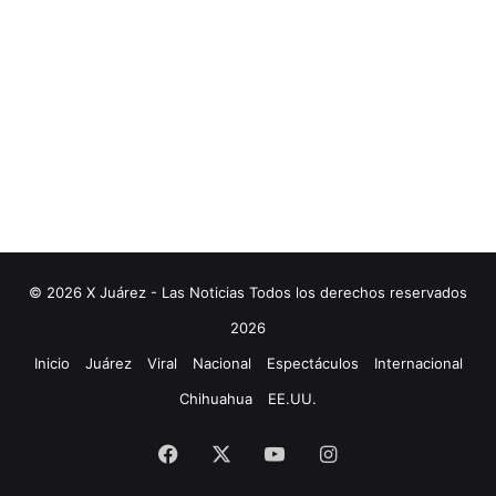
© 2026 X Juárez - Las Noticias Todos los derechos reservados
2026
Inicio
Juárez
Viral
Nacional
Espectáculos
Internacional
Chihuahua
EE.UU.
Facebook
X
YouTube
Instagram