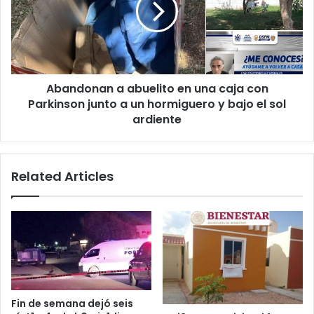
Rafita
una
su
caja
desaparición
con
Parkinson
junto
Abandonan a abuelito en una caja con
a
un
Parkinson junto a un hormiguero y bajo el sol
hormiguero
ardiente
y
bajo
el
Related Articles
sol
ardiente
Fin de semana dejó seis