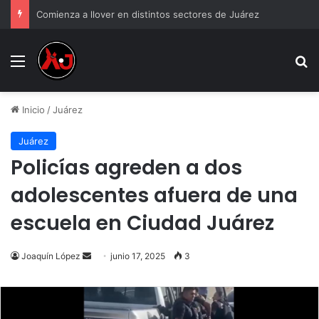
Comienza a llover en distintos sectores de Juárez
Menu
B
Inicio
/
Juárez
Juárez
Policías agreden a dos
adolescentes afuera de una
escuela en Ciudad Juárez
Send
Joaquín López
junio 17, 2025
3
an
email