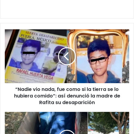
“Nadie
vio
nada,
fue
como
si
la
tierra
se
“Nadie vio nada, fue como si la tierra se lo
lo
hubiera
hubiera comido”: así denunció la madre de
comido”:
Rafita su desaparición
así
denunció
Abandonan
la
a
madre
abuelito
de
en