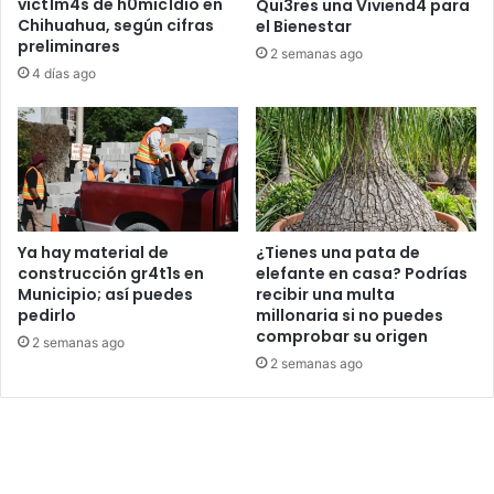
víct1m4s de h0mic1dio en
Qui3res una Viviend4 para
Chihuahua, según cifras
el Bienestar
preliminares
2 semanas ago
4 días ago
Ya hay material de
¿Tienes una pata de
construcción gr4t1s en
elefante en casa? Podrías
Municipio; así puedes
recibir una multa
pedirlo
millonaria si no puedes
comprobar su origen
2 semanas ago
2 semanas ago