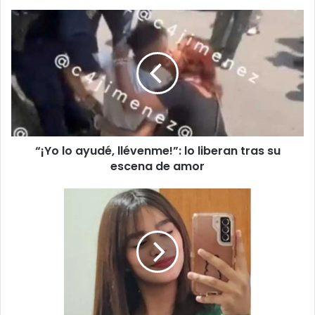
“¡Yo
lo
ayudé,
llévenme!”:
lo
liberan
tras
su
escena
“¡Yo lo ayudé, llévenme!”: lo liberan tras su
de
amor
escena de amor
Desaparece
Vanessa
Guadalupe
Mendoza
Mosqueda,
de
14
años