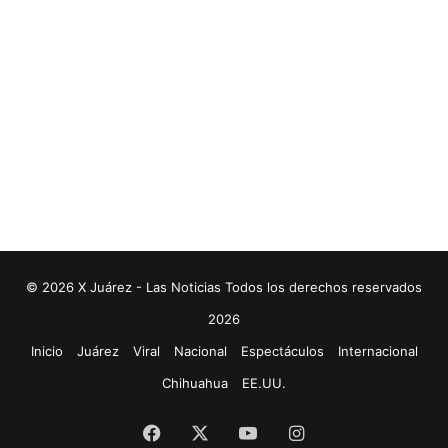
© 2026 X Juárez - Las Noticias Todos los derechos reservados
2026
Inicio
Juárez
Viral
Nacional
Espectáculos
Internacional
Chihuahua
EE.UU.
Facebook
X
YouTube
Instagram