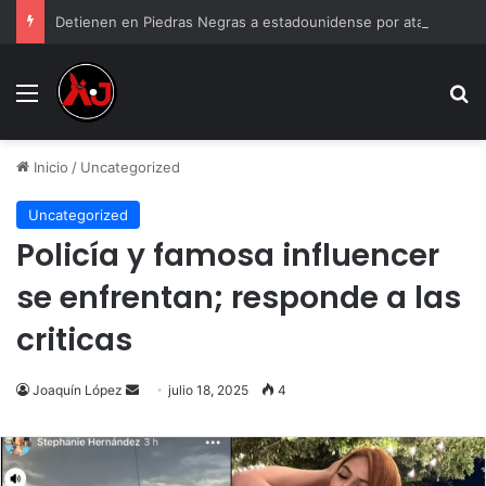
Detienen en Piedras Negras a estadounidense por ataque contra una familia en Saltillo
Menu
B
Inicio
/
Uncategorized
Uncategorized
Policía y famosa influencer
se enfrentan; responde a las
criticas
Send
Joaquín López
julio 18, 2025
4
an
email