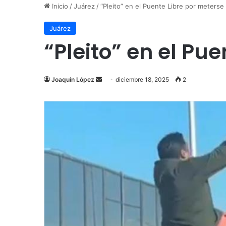
Inicio
/
Juárez
/
“Pleito” en el Puente Libre por meterse e
Juárez
“Pleito” en el Pue
Send
Joaquín López
diciembre 18, 2025
2
an
email