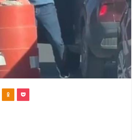
VKontakte
Odnoklassniki
Pocket