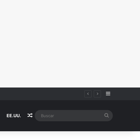
Sidebar
Random Article
Buscar
EE.UU.