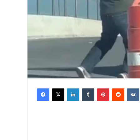
Facebook
X
LinkedIn
Tumblr
Pinterest
Reddit