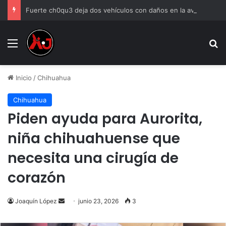
Fuerte ch0qu3 deja dos vehículos con daños en la avenida Carlos Amaya
Menu
B
Inicio
/
Chihuahua
Chihuahua
Piden ayuda para Aurorita,
niña chihuahuense que
necesita una cirugía de
corazón
Send
Joaquín López
junio 23, 2026
3
an
email