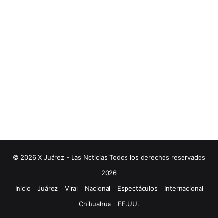
© 2026 X Juárez - Las Noticias Todos los derechos reservados
2026
Inicio
Juárez
Viral
Nacional
Espectáculos
Internacional
Chihuahua
EE.UU.