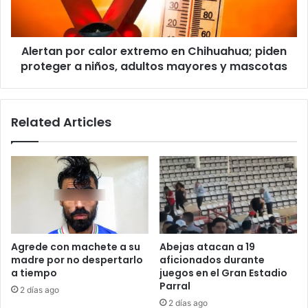
piden
proteger
a
Alertan por calor extremo en Chihuahua; piden
niños,
adultos
proteger a niños, adultos mayores y mascotas
mayores
y
mascotas
Related Articles
Agrede con machete a su
Abejas atacan a 19
madre por no despertarlo
aficionados durante
a tiempo
juegos en el Gran Estadio
Parral
2 días ago
2 días ago