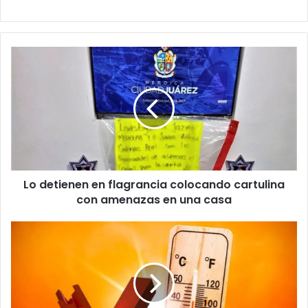
Lo
detienen
en
flagrancia
colocando
cartulina
con
amenazas
en
Lo detienen en flagrancia colocando cartulina
una
casa
con amenazas en una casa
Alertan
por
calor
extremo
en
Chihuahua;