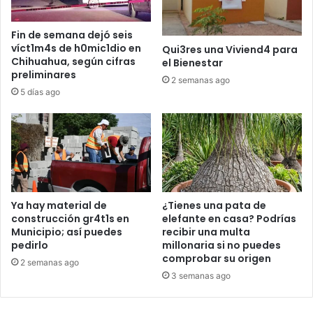
Fin de semana dejó seis
víct1m4s de h0mic1dio en
Qui3res una Viviend4 para
Chihuahua, según cifras
el Bienestar
preliminares
2 semanas ago
5 días ago
Ya hay material de
¿Tienes una pata de
construcción gr4t1s en
elefante en casa? Podrías
Municipio; así puedes
recibir una multa
pedirlo
millonaria si no puedes
comprobar su origen
2 semanas ago
3 semanas ago