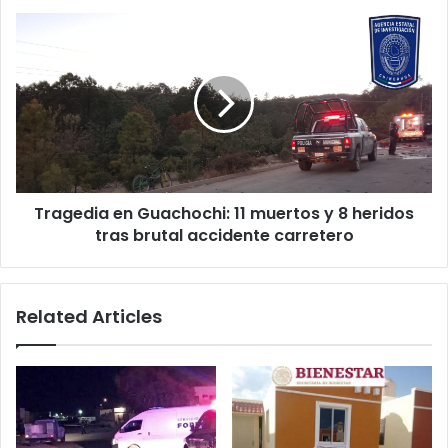
Tragedia
en
Guachochi:
11
muertos
y
8
heridos
tras
Tragedia en Guachochi: 11 muertos y 8 heridos
brutal
accidente
tras brutal accidente carretero
carretero
Related Articles