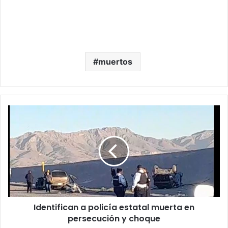
muertos
Identifican
a
policía
estatal
muerta
en
persecución
y
choque
Identifican a policía estatal muerta en
persecución y choque