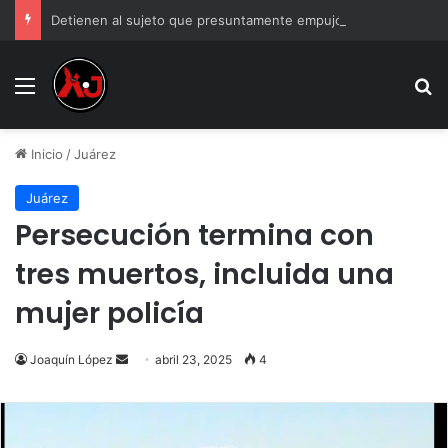
Detienen al sujeto que presuntamente empujó a un adulto mayor al paso de un tráiler
Menu
B
Inicio
/
Juárez
Juárez
Persecución termina con
tres muertos, incluida una
mujer policía
Send
Joaquín López
abril 23, 2025
4
an
email