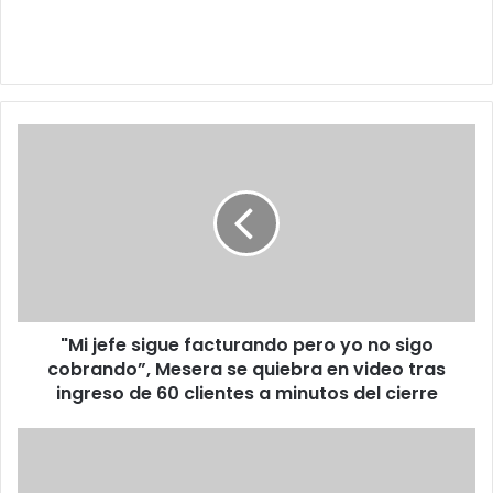
"Mi
jefe
sigue
facturando
pero
yo
no
sigo
cobrando”,
"Mi jefe sigue facturando pero yo no sigo
Mesera
se
cobrando”, Mesera se quiebra en video tras
quiebra
ingreso de 60 clientes a minutos del cierre
en
video
Botarga
tras
del
ingreso
Doctor