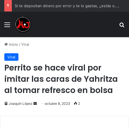
Si te depositan dinero por error y te lo gastas, ¿estás obligado a devolverlo?
Menu
B
Inicio
/
Viral
Viral
Perrito se hace viral por
imitar las caras de Yahritza
al tomar refresco en bolsa
Send
Joaquín López
octubre 8, 2023
2
an
email