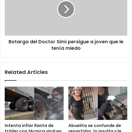
de
Simi
60
persigue
clientes
a
a
joven
minutos
que
del
le
cierre
Botarga del Doctor Simi persigue a joven que le
tenía
miedo
tenía miedo
Related Articles
Intenta inflar llanta de
Abuelita se confunde de
tráiler con técnica viral en
repartidor, lo insulta y le