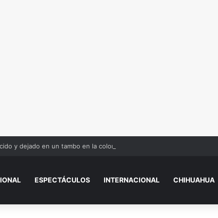
ido y dejado en un tambo en la colonia Olivia Espinoza
IONAL
ESPECTÁCULOS
INTERNACIONAL
CHIHUAHUA