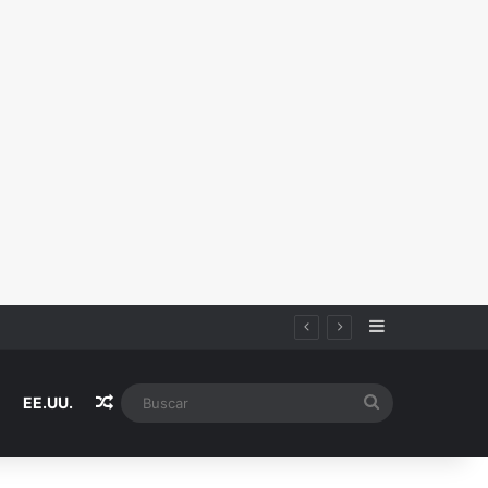
Sidebar
Random Article
Buscar
EE.UU.