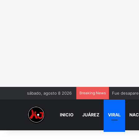
sábado, agosto 8 2026
Breaking News
Fue desaparec
INICIO
JUÁREZ
VIRAL
NAC