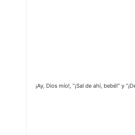
¡Ay, Dios mío!, “¡Sal de ahí, bebé!” y “¡D