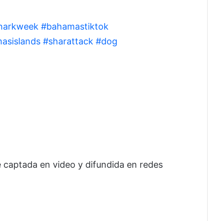
harkweek
#bahamastiktok
asislands
#sharattack
#dog
e captada en video y difundida en redes