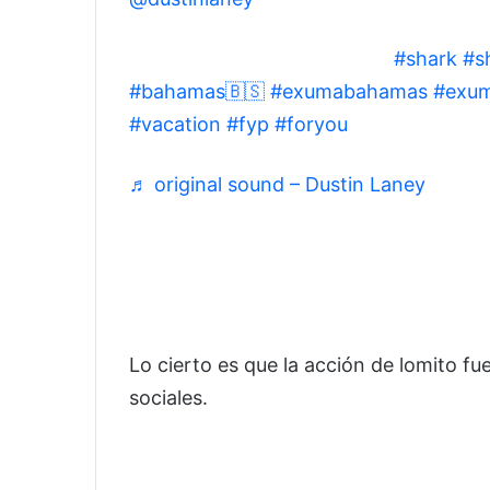
This dog was not playing 😳
#shark
#s
#bahamas🇧🇸
#exumabahamas
#exum
#vacation
#fyp
#foryou
♬ original sound – Dustin Laney
Lo cierto es que la acción de lomito fu
sociales.