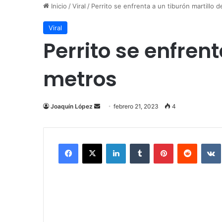
Inicio
/
Viral
/
Perrito se enfrenta a un tiburón martillo 
Viral
Perrito se enfren
metros
Send
Joaquín López
febrero 21, 2023
4
an
email
Facebook
X
LinkedIn
Tumblr
Pinterest
Reddit