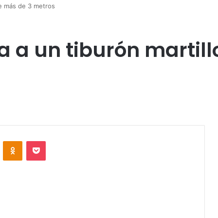
de más de 3 metros
ta a un tiburón martil
VKontakte
Odnoklassniki
Pocket