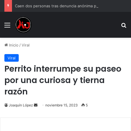
Caen dos personas tras denuncia anónima por venta de droga
Menu
B
Inicio
/
Viral
Viral
Perrito interrumpe su paseo
por una curiosa y tierna
razón
Send
Joaquín López
noviembre 15, 2023
5
an
email