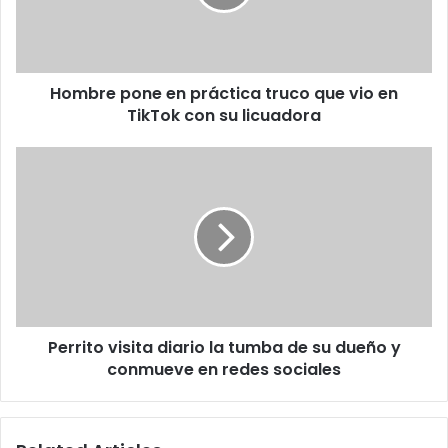
que
vio
en
TikTok
Hombre pone en práctica truco que vio en
con
su
TikTok con su licuadora
licuadora
Perrito
visita
diario
la
tumba
de
su
dueño
y
Perrito visita diario la tumba de su dueño y
conmueve
en
conmueve en redes sociales
redes
sociales