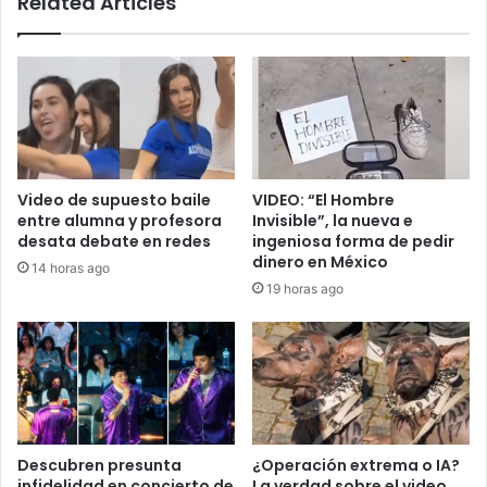
Related Articles
Video de supuesto baile
VIDEO: “El Hombre
entre alumna y profesora
Invisible”, la nueva e
desata debate en redes
ingeniosa forma de pedir
dinero en México
14 horas ago
19 horas ago
Descubren presunta
¿Operación extrema o IA?
infidelidad en concierto de
La verdad sobre el video