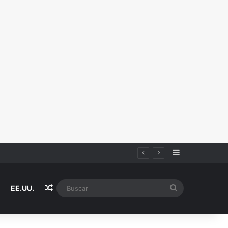
Sidebar
Random Article
Buscar
EE.UU.