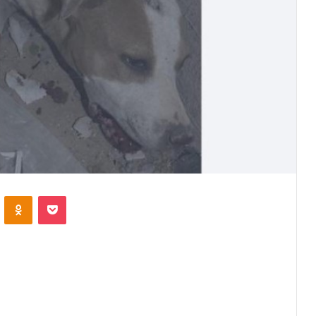
VKontakte
Odnoklassniki
Pocket