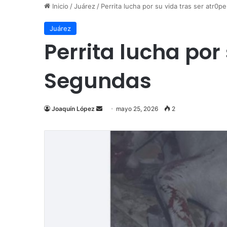
Inicio
/
Juárez
/
Perrita lucha por su vida tras ser atr0
Juárez
Perrita lucha por
Segundas
Send
Joaquín López
mayo 25, 2026
2
an
email