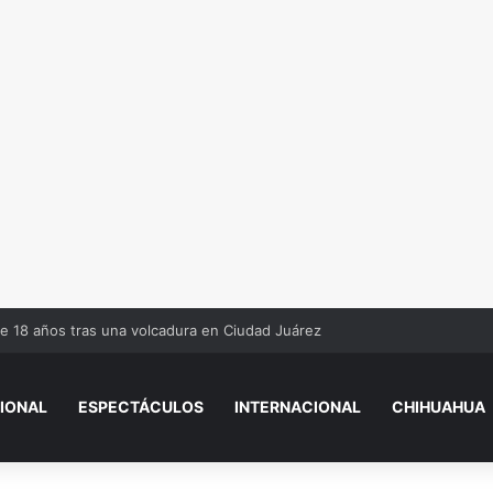
e 18 años tras una volcadura en Ciudad Juárez
IONAL
ESPECTÁCULOS
INTERNACIONAL
CHIHUAHUA