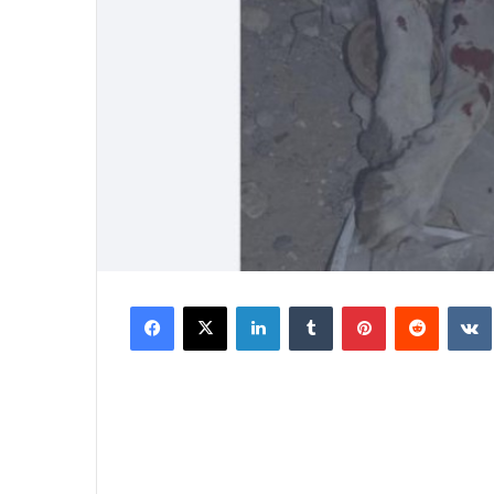
Facebook
X
LinkedIn
Tumblr
Pinterest
Reddit