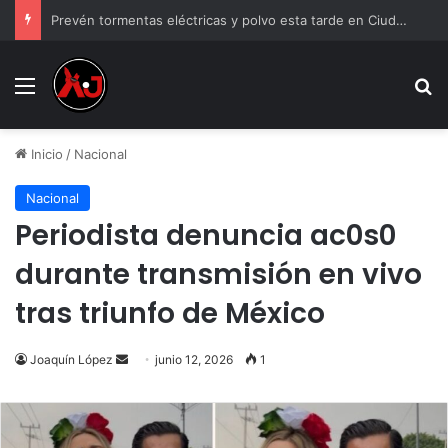
Prevén tormentas eléctricas y polvo esta tarde en Ciudad Juárez
Menu
B
Inicio
/
Nacional
Nacional
Periodista denuncia ac0s0
durante transmisión en vivo
tras triunfo de México
Send
Joaquín López
junio 12, 2026
1
an
email