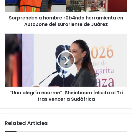
del
suroriente
Sorprenden a hombre r0b4ndo herramienta en
de
Juárez
AutoZone del suroriente de Juárez
“Una
alegría
enorme”:
Sheinbaum
felicita
al
Tri
tras
vencer
“Una alegría enorme”: Sheinbaum felicita al Tri
a
Sudáfrica
tras vencer a Sudáfrica
Related Articles