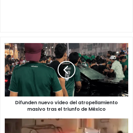
Difunden
nuevo
video
del
atropellamiento
masivo
tras
el
triunfo
Difunden nuevo video del atropellamiento
de
México
masivo tras el triunfo de México
Policías
disparan