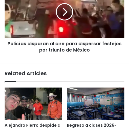
al
aire
para
dispersar
festejos
por
triunfo
Policías disparan al aire para dispersar festejos
de
México
por triunfo de México
Related Articles
Alejandro Fierro despide a
Regreso a clases 2026-