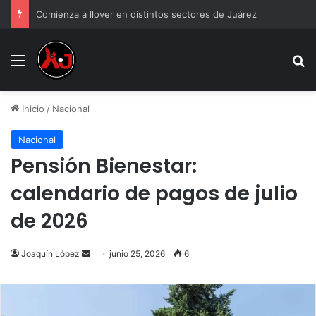
Comienza a llover en distintos sectores de Juárez
Menu
B
Inicio
/
Nacional
Nacional
Pensión Bienestar:
calendario de pagos de julio
de 2026
Send
Joaquín López
junio 25, 2026
6
an
email