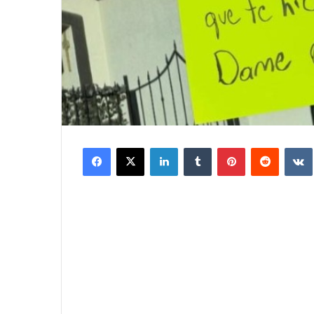
Facebook
X
LinkedIn
Tumblr
Pinterest
Reddit