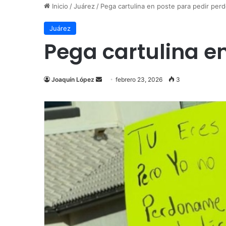
Inicio
/
Juárez
/
Pega cartulina en poste para pedir per
Juárez
Pega cartulina en
Send
Joaquín López
febrero 23, 2026
3
an
email