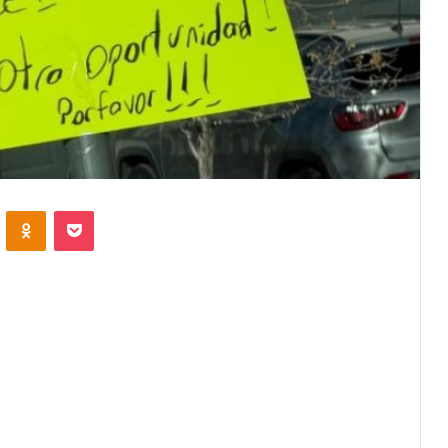
VKontakte
Odnoklassniki
Pocket