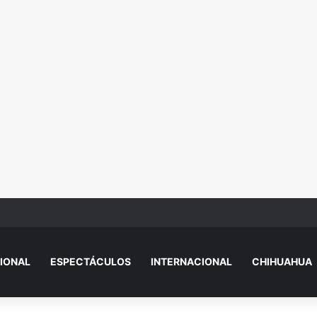
igre, un lagarto y una Hummer durante cateo en Ciudad Juárez
IONAL
ESPECTÁCULOS
INTERNACIONAL
CHIHUAHUA