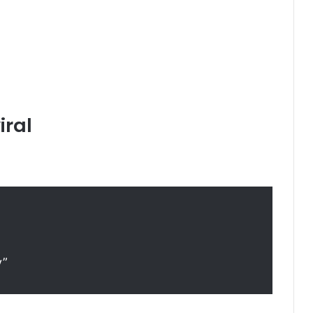
iral
y”