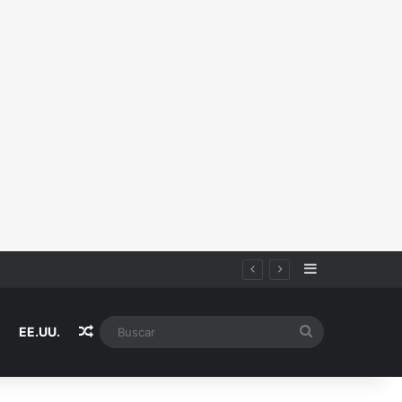
Sidebar
Random Article
Buscar
EE.UU.