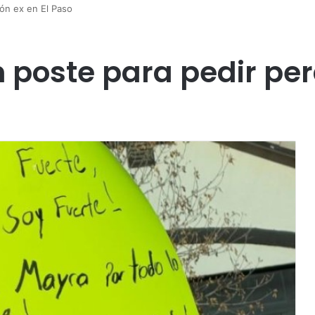
dón ex en El Paso
 poste para pedir per