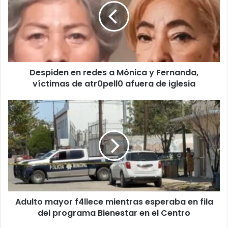
a
Mónica
y
Fernanda,
víctimas
de
Despiden en redes a Mónica y Fernanda,
atr0pell0
afuera
víctimas de atr0pell0 afuera de iglesia
de
iglesia
Adulto
mayor
f4llece
mientras
esperaba
en
fila
del
programa
Adulto mayor f4llece mientras esperaba en fila
Bienestar
en
del programa Bienestar en el Centro
el