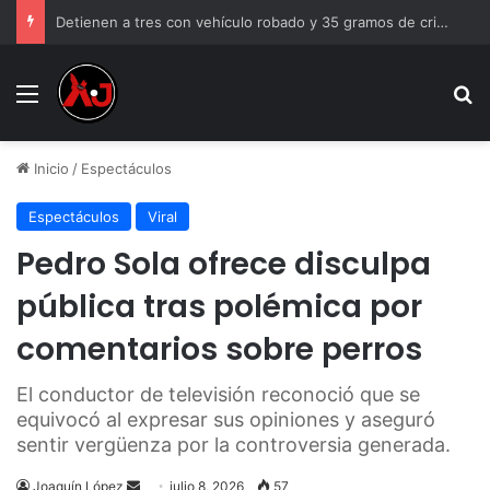
Detienen a tres con vehículo robado y 35 gramos de cristal
Menu
B
Inicio
/
Espectáculos
Espectáculos
Viral
Pedro Sola ofrece disculpa
pública tras polémica por
comentarios sobre perros
El conductor de televisión reconoció que se
equivocó al expresar sus opiniones y aseguró
sentir vergüenza por la controversia generada.
Send
Joaquín López
julio 8, 2026
57