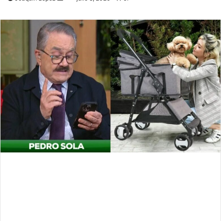
an
email